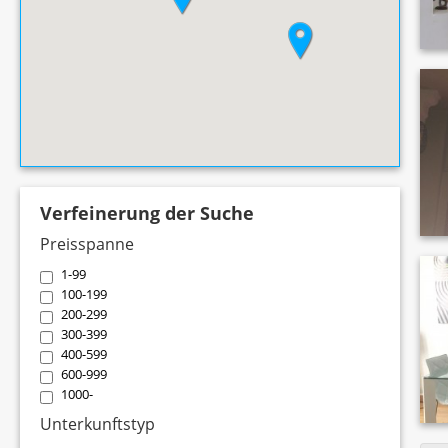
Verfeinerung der Suche
Preisspanne
1-99
100-199
200-299
300-399
400-599
600-999
1000-
Unterkunftstyp