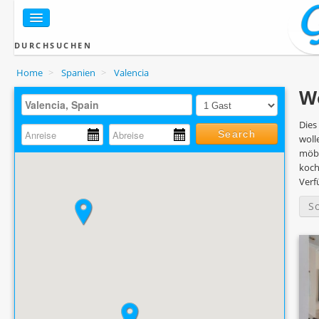
DURCHSUCHEN
Home
>
Spanien
>
Valencia
Wo
Dies
Search
woll
möbl
koch
Verf
S