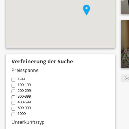
Verfeinerung der Suche
Preisspanne
S
1-99
100-199
200-299
300-399
400-599
600-999
1000-
Unterkunftstyp