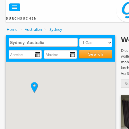
DURCHSUCHEN
Home
>
Australien
>
Sydney
W
Dies
Search
woll
möbl
koch
Verf
S