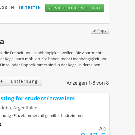
LOG IN
BEITRETEN
VERMIETE DEINE UNTERKUNFT
Copy
na
n, die Freiheit und Unabhängigkeit wollen. Die Apartments -
 der Regel nach möbliert. Sie haben mehr Unabhängigkeit und
 Einzel-oder Doppelzimmer sind in der Regel in derselben
e
Entfernung
Anzeigen 1-8 von 8
sting for student/ travelers
doba, Argentinien
nung · Einzelzimmer mit geteiltes badezimmer
Ab