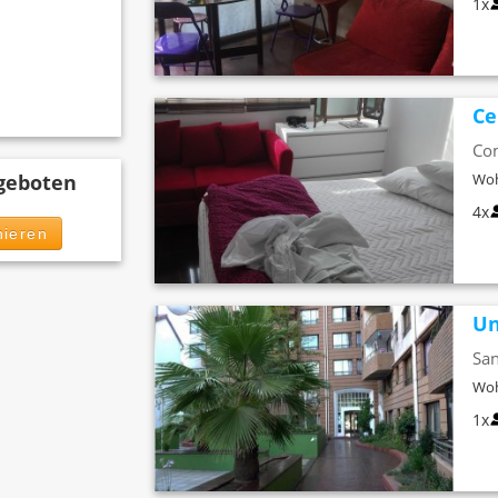
1x
Ce
Co
Woh
geboten
4x
ieren
Un
San
Woh
1x