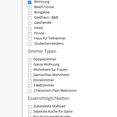
Wohnung
Beach house
Bungalow
Gasthaus - B&B
Gastfamilie
Hotel
House
Haus für Teilnehmer
Studentenresidenz
Zimmer Typen
Doppelzimmer
Ganze Wohnung
Wohnheim für Frauen
Gemischtes Wohnheim
Einzelzimmer
3 Bettzimmer
2 Personen (Twin Bedroom)
Essensmöglichkeiten
Zubereitete Mahlzeit
Seperate Küche für Gäste
Nur Nutzung der Küche