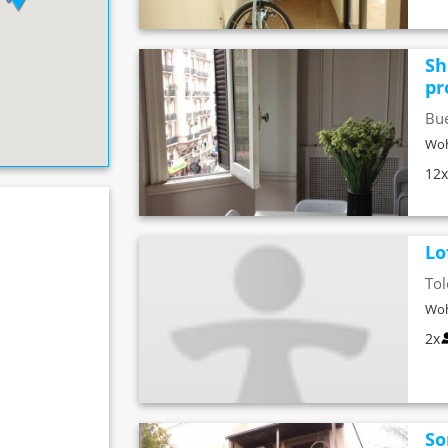
Sh
pro
Bue
Woh
12
Lo
Tol
Woh
2x
So