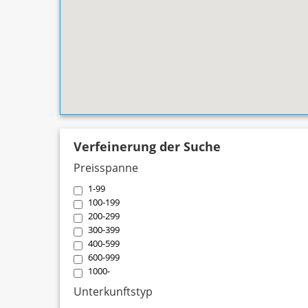
Verfeinerung der Suche
Preisspanne
1-99
100-199
200-299
300-399
400-599
600-999
1000-
Unterkunftstyp