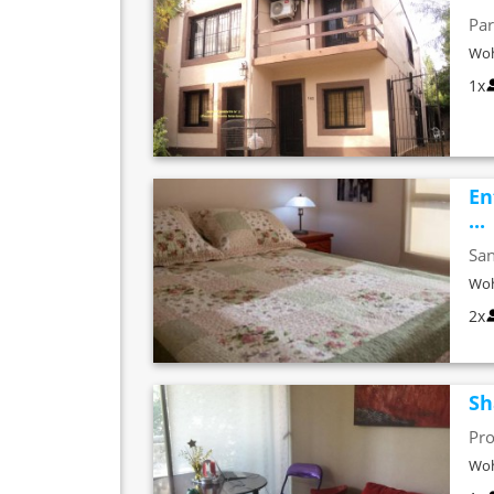
Par
Woh
1x
En
...
San
Woh
2x
Sh
Pro
Woh