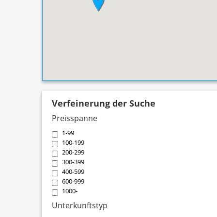
Verfeinerung der Suche
Preisspanne
1-99
100-199
200-299
300-399
400-599
600-999
1000-
Unterkunftstyp