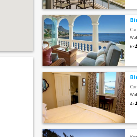
Bi
Cam
Woh
6x
Bi
Cam
Woh
4x