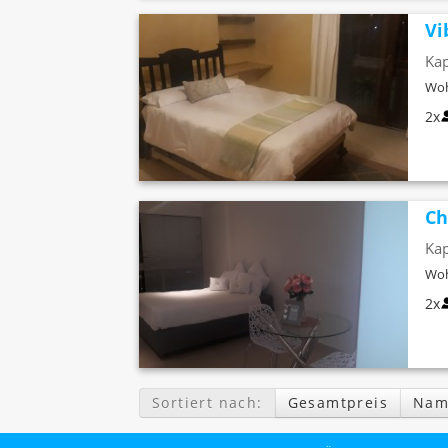
Vi
Kap
Woh
2x
Ch
Kap
Woh
2x
Sortiert nach:
Gesamtpreis
Nam