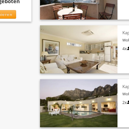
geboten
ieren
Kap
Woh
4x
Kap
Woh
2x